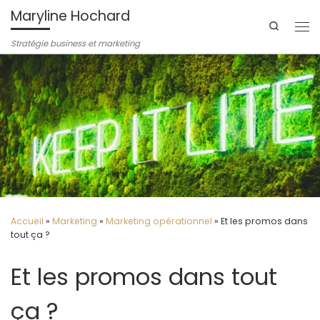
Maryline Hochard
Passer au contenu
Search
Me
Stratégie business et marketing
Accueil
»
Marketing
»
Marketing opérationnel
»
Et les promos dans
tout ça ?
Et les promos dans tout
ça ?