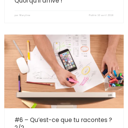
Quoi qu’il arrive !
par
Maryline
Publié
10 avril 2018
Après avoir donné mon avis sur la ligne éditoriale hier, passons à
la pratique, car c’est ce qui t’intéresse ? Non ? Donc
concrètement, comment définir sa ligne éditoriale, quelles
questions se poser, etc… Des méthodes il y en a des dizaines […]
#6 – Qu’est-ce que tu racontes ?
2/2