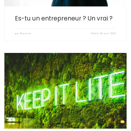
Es-tu un entrepreneur ? Un vrai ?
par
Maryline
Publié
30 avril 2018
En 15 ans de direction marketing, notamment pour des
enseignes de distribution, crois-moi je sais ce que c’est que de
faire un plan promo, de trouver les articles à mettre en avant, à
quel prix (hmmm et quelle marge il […]