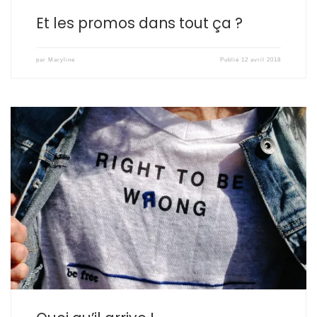
Et les promos dans tout ça ?
par
Maryline
Publié
12 avril 2018
Aujourd’hui j’ai envie de te parler de ça… de passer à l’action, quoi
qu’il arrive, quoi qu’il puisse se passer… au pire, qu’est ce qui peut
bien t’arriver ? Echouer ? Ne pas avoir les résultats escomptés ?
Etre critiqué ? Ne pas être […]