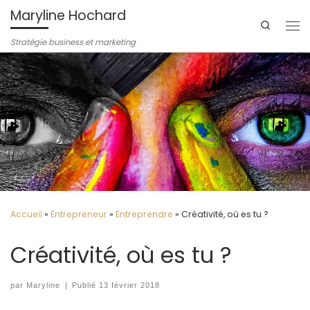
Maryline Hochard
Passer au contenu
Search
Me
Stratégie business et marketing
Accueil
»
Entrepreneur
»
Entreprendre
»
Créativité, où es tu ?
Créativité, où es tu ?
par
Maryline
|
Publié
13 février 2018