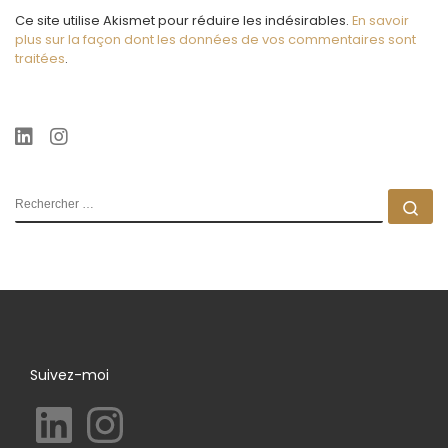
Ce site utilise Akismet pour réduire les indésirables.
En savoir
plus sur la façon dont les données de vos commentaires sont
traitées
.
RECHERCHER
Rec
Suivez-moi
LinkedIn
Instagram