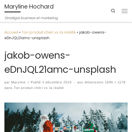
Maryline Hochard
Passer au contenu
Search
Me
Stratégie business et marketing
Accueil
»
Ton produit chéri vs la réalité
»
jakob-owens-
eDnJQL21amc-unsplash
jakob-owens-
eDnJQL21amc-unsplash
par
Maryline
|
Publié
3 décembre 2019
-
aux dimensions
1696 × 1178
dans
Ton produit chéri vs la réalité
Navigation des images