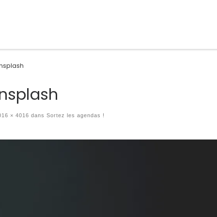
nsplash
nsplash
16 × 4016
dans
Sortez les agendas !