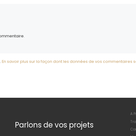
commentaire.
.
En savoir plus sur la façon dont les données de vos commentaires s
A P
Tra
Parlons de vos projets
Con