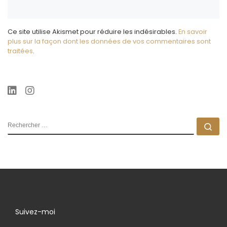
Ce site utilise Akismet pour réduire les indésirables.
En savoir
plus sur la façon dont les données de vos commentaires sont
traitées
.
RECHERCHER
Rec
Suivez-moi