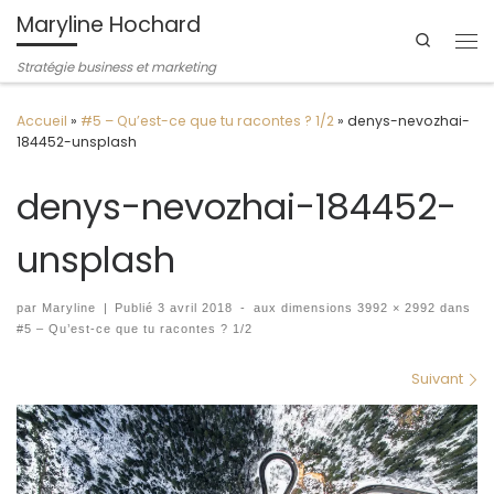
Maryline Hochard
Passer au contenu
Search
Me
Stratégie business et marketing
Accueil
»
#5 – Qu’est-ce que tu racontes ? 1/2
»
denys-nevozhai-
184452-unsplash
denys-nevozhai-184452-
unsplash
par
Maryline
|
Publié
3 avril 2018
-
aux dimensions
3992 × 2992
dans
#5 – Qu’est-ce que tu racontes ? 1/2
Navigation des images
Suivant