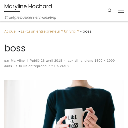
Maryline Hochard
Passer au contenu
Search
Me
Stratégie business et marketing
Accueil
»
Es-tu un entrepreneur ? Un vrai ?
»
boss
boss
par
Maryline
|
Publié
26 avril 2018
-
aux dimensions
1500 × 1000
dans
Es-tu un entrepreneur ? Un vrai ?
Navigation des images