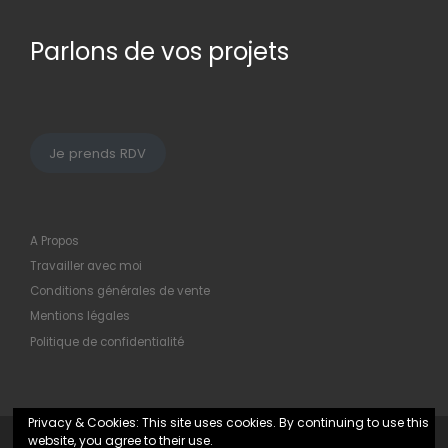
Parlons de vos projets
Je prends RDV
A Propos
Travailler avec moi
Conditions générales de vente
Mentions légales
Politique de confidentialité
Privacy & Cookies: This site uses cookies. By continuing to use this
website, you agree to their use.
© 2026
Maryline Hochard
– Tous droits réservés