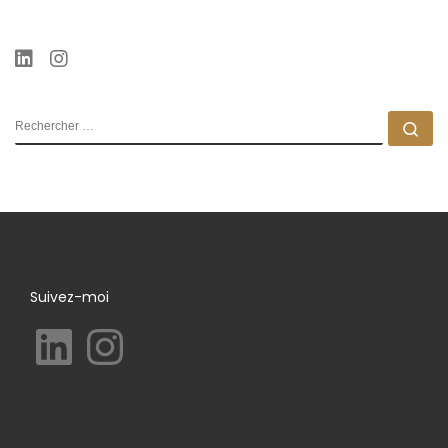
RECHERCHER
Rec
Suivez-moi
LinkedIn
Instagram