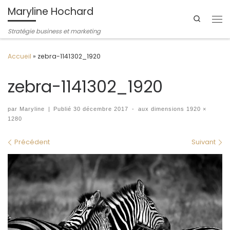
Maryline Hochard
Passer au contenu
Search
Me
Stratégie business et marketing
Accueil
»
zebra-1141302_1920
zebra-1141302_1920
par
Maryline
|
Publié
30 décembre 2017
-
aux dimensions
1920 ×
1280
Navigation des images
Précédent
Suivant