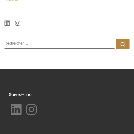
RECHERCHER
Rec
Suivez-moi
LinkedIn
Instagram