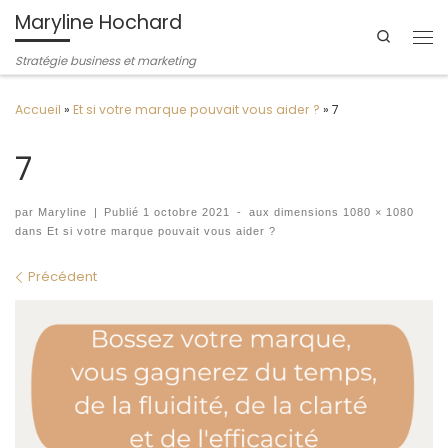
Maryline Hochard
Passer au contenu
Search
Me
Stratégie business et marketing
Accueil
»
Et si votre marque pouvait vous aider ?
»
7
7
par
Maryline
|
Publié
1 octobre 2021
-
aux dimensions
1080 × 1080
dans
Et si votre marque pouvait vous aider ?
Navigation des images
Précédent