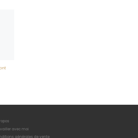
ont
ropos
vailler avec moi
ditions générales de vente