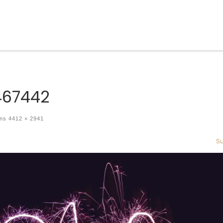
467442
ons
4412 × 2941
Su