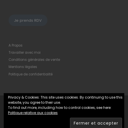
Je prends RDV
A Propos
Travailler avec moi
Conditions générales de vente
Mentions légales
Politique de confidentialité
Privacy & Cookies: This site uses cookies. By continuing to use this
website, you agree to their use.
© 2026
Maryline Hochard
– Tous droits réservés
To find out more, including how to control cookies, see here:
Politique relative aux cookies
Propulsé par
WP
– Réalisé avec the
Thème Customizr