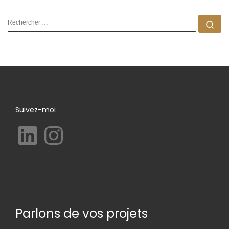
RECHERCHER
Rec
Suivez-moi
LinkedIn
Instagram
Parlons de vos projets