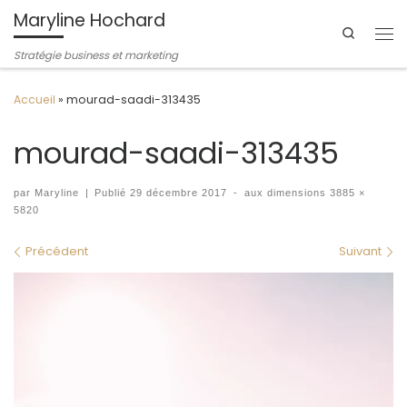
Maryline Hochard
Passer au contenu
Search
Me
Stratégie business et marketing
Accueil
»
mourad-saadi-313435
mourad-saadi-313435
par
Maryline
|
Publié
29 décembre 2017
-
aux dimensions
3885 ×
5820
Navigation des images
Précédent
Suivant