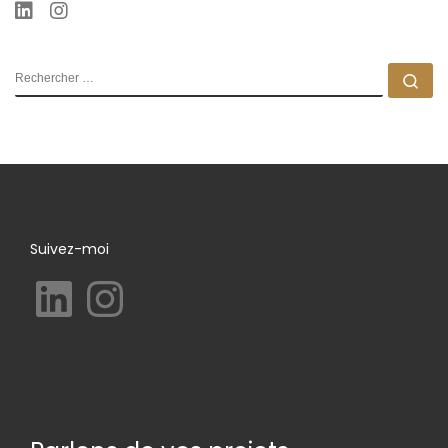
RECHERCHER
Rec
Suivez-moi
LinkedIn
Instagram