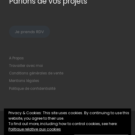
Parlons de vos projets
Je prends RDV
A Propos
Travailler avec moi
Conditions générales de vente
Mentions légales
Politique de confidentialité
Privacy & Cookies: This site uses cookies. By continuing to use this
website, you agree to their use.
© 2026
Maryline Hochard
– Tous droits réservés
To find out more, including how to control cookies, see here:
Politique relative aux cookies
Propulsé par
WP
– Réalisé avec the
Thème Customizr