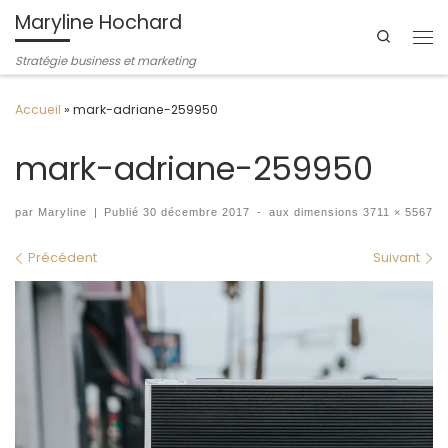
Maryline Hochard
Passer au contenu
Search
Me
Stratégie business et marketing
Accueil
»
mark-adriane-259950
mark-adriane-259950
par
Maryline
|
Publié
30 décembre 2017
-
aux dimensions
3711 × 5567
Navigation des images
Précédent
Suivant