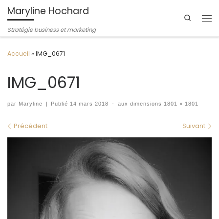
Maryline Hochard
Passer au contenu
Search
Me
Stratégie business et marketing
Accueil
»
IMG_0671
IMG_0671
par
Maryline
|
Publié
14 mars 2018
-
aux dimensions
1801 × 1801
Navigation des images
Précédent
Suivant