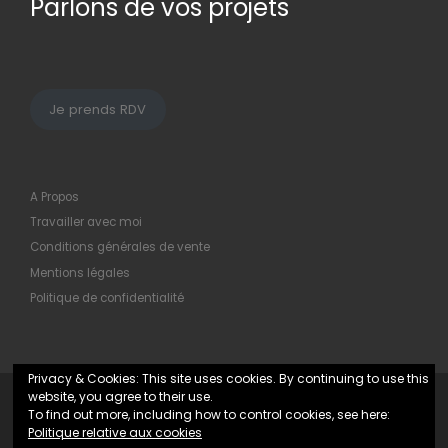
Parlons de vos projets
Je prends RDV
A Propos
Travailler avec moi
Conditions générales de vente
Mentions légales
Politique de confidentialité
Privacy & Cookies: This site uses cookies. By continuing to use this
website, you agree to their use.
© 2026
Maryline Hochard
– Tous droits réservés
To find out more, including how to control cookies, see here:
Politique relative aux cookies
Propulsé par
WP
– Réalisé avec the
Thème Customizr