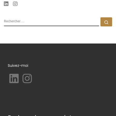
RECHERCHER
Rec
Suivez-moi
LinkedIn
Instagram