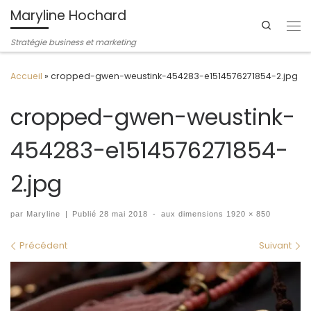
Maryline Hochard
Passer au contenu
Search
Me
Stratégie business et marketing
Accueil
»
cropped-gwen-weustink-454283-e1514576271854-2.jpg
cropped-gwen-weustink-
454283-e1514576271854-
2.jpg
par
Maryline
|
Publié
28 mai 2018
-
aux dimensions
1920 × 850
Navigation des images
Précédent
Suivant