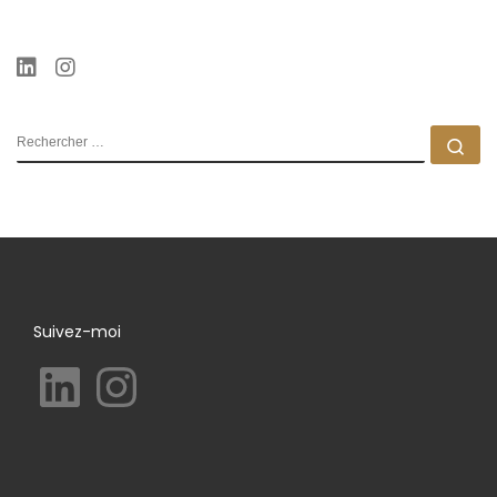
RECHERCHER
Rec
Suivez-moi
LinkedIn
Instagram