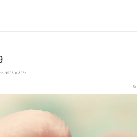
9
ons
4928 × 3264
Su