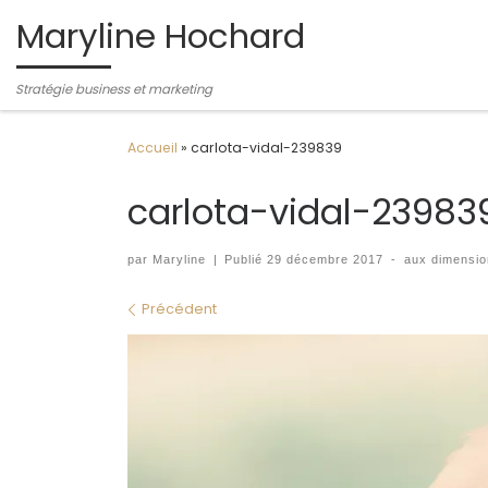
Maryline Hochard
Passer au contenu
Stratégie business et marketing
Accueil
»
carlota-vidal-239839
carlota-vidal-23983
par
Maryline
|
Publié
29 décembre 2017
-
aux dimensi
Navigation des images
Précédent