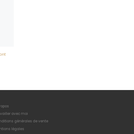
ont
ropos
vailler avec moi
ditions générales de vente
tions légales