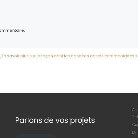
commentaire.
.
En savoir plus sur la façon dont les données de vos commentaires s
A P
Tra
Parlons de vos projets
Con
Men