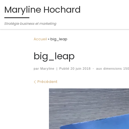
Maryline Hochard
Passer au contenu
Stratégie business et marketing
Accueil
»
big_leap
big_leap
par
Maryline
|
Publié
20 juin 2018
-
aux dimensions
150
Navigation des images
Précédent