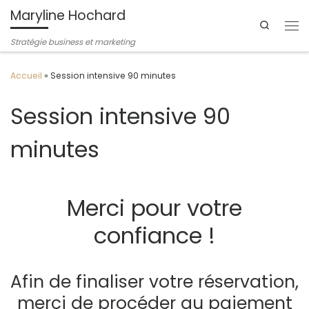
Maryline Hochard
Passer au contenu
Search
Me
Stratégie business et marketing
Accueil
»
Session intensive 90 minutes
Session intensive 90
minutes
Merci pour votre
confiance !
Afin de finaliser votre réservation,
merci de procéder au paiement